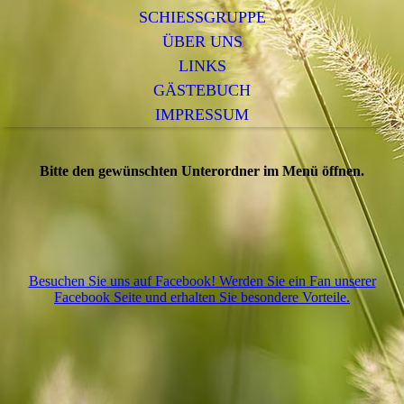
SCHIESSGRUPPE
ÜBER UNS
LINKS
GÄSTEBUCH
IMPRESSUM
Bitte den gewünschten Unterordner im Menü öffnen.
Besuchen Sie uns auf Facebook! Werden Sie ein Fan unserer
Facebook Seite und erhalten Sie besondere Vorteile.