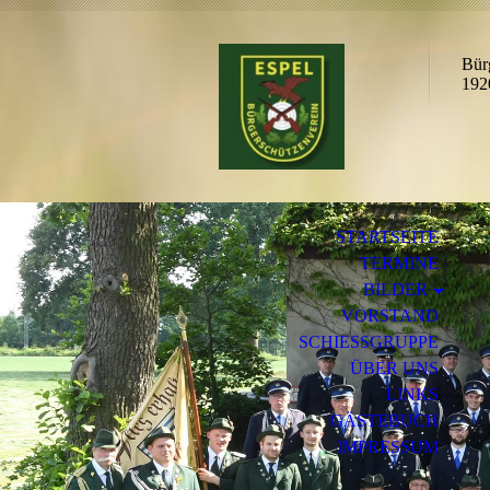
Bür
192
STARTSEITE
TERMINE
BILDER
VORSTAND
SCHIESSGRUPPE
ÜBER UNS
LINKS
GÄSTEBUCH
IMPRESSUM